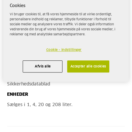
Kontakt os
, hvis du har yderligere spørgsmål.
Cookies
Vi bruger cookies til, at få vores hjemmeside til at virke ordentligt,
personalisere indhold og reklamer, tilbyde funktioner i forhold til
sociale medier og analysere vores traffik. Vi deler også information
ANVENDELSESOMRÅDER
vedrørende din brug af vores hjemmeside på vores sociale medier, i
reklamer og med analytiske samarbejdspartnere.
Cookie - indstillinger
DOKUMENTER
Afvis alle
Accepter alle cookies
Produktark
Sikkerhedsdatablad
ENHEDER
Sælges i 1, 4, 20 og 208 liter.