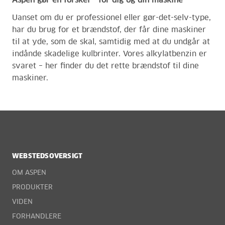
Aspen gør en forskel – for dig og din maskine
Uanset om du er
professionel eller
gør-det-selv-type,
har du brug for et brændstof, der får dine maskiner
til at yde, som de skal
,
samtidig med
at du undgår at
indånde skadelige kulbrinter.
Vores alkylatbenzin er
svaret –
her finder du det rette brændstof til dine
maskiner
.
WEBSTEDSOVERSIGT
OM ASPEN
PRODUKTER
VIDEN
FORHANDLERE