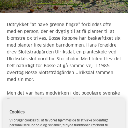
Udtrykket “at have grønne fingre” forbindes ofte
med en person, der er dygtig til at få planter til at
blomstre og trives. Bosse Rappne har beskæftiget sig
med planter lige siden barndommen. Hans forældre
drev Slottsträdgården Ulriksdal, en planteskole ved
Ulriksdals slot nord for Stockholm. Med tiden blev det
helt naturligt for Bosse at gå samme vej: I 1985
overtog Bosse Slottsträdgården Ulriksdal sammen
med sin mor.
Men det var hans medvirken i det populære svenske
TV-program Äntligen Hemma, der gjorde
Bosse Rappne til et kendt ansigt for mange
Cookies
svenskere. Han har også skrevet bøger om
havepleje.
Vi bruger cookies til, at få vores hjemmeside til at virke ordentligt,
personalisere indhold og reklamer, tilbyde funktioner i forhold til