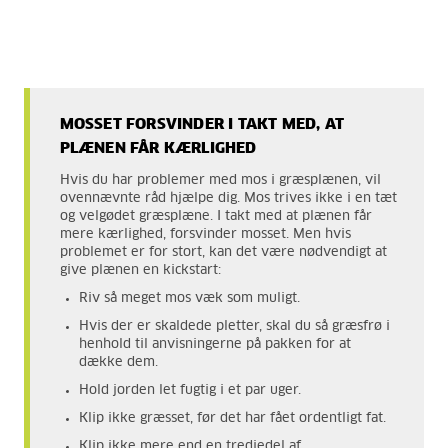
MOSSET FORSVINDER I TAKT MED, AT
PLÆNEN FÅR KÆRLIGHED
Hvis du har problemer med mos i græsplænen, vil
ovennævnte råd hjælpe dig. Mos trives ikke i en tæt
og velgødet græsplæne. I takt med at plænen får
mere kærlighed, forsvinder mosset. Men hvis
problemet er for stort, kan det være nødvendigt at
give plænen en kickstart:
Riv så meget mos væk som muligt.
Hvis der er skaldede pletter, skal du så græsfrø i
henhold til anvisningerne på pakken for at
dække dem.
Hold jorden let fugtig i et par uger.
Klip ikke græsset, før det har fået ordentligt fat.
Klip ikke mere end en tredjedel af.