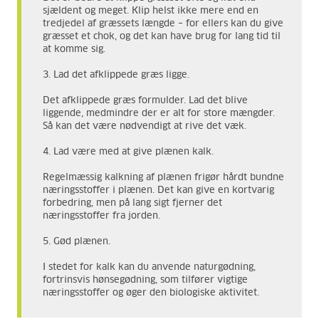
sjældent og meget. Klip helst ikke mere end en
tredjedel af græssets længde – for ellers kan du give
græsset et chok, og det kan have brug for lang tid til
at komme sig.
3. Lad det afklippede græs ligge.
Det afklippede græs formulder. Lad det blive
liggende, medmindre der er alt for store mængder.
Så kan det være nødvendigt at rive det væk.
4. Lad være med at give plænen kalk.
Regelmæssig kalkning af plænen frigør hårdt bundne
næringsstoffer i plænen. Det kan give en kortvarig
forbedring, men på lang sigt fjerner det
næringsstoffer fra jorden.
5. Gød plænen.
I stedet for kalk kan du anvende naturgødning,
fortrinsvis hønsegødning, som tilfører vigtige
næringsstoffer og øger den biologiske aktivitet.