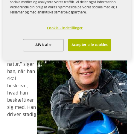
sociale medier og analysere vores traffik. Vi deler også information
vedrørende din brug af vores hjemmeside på vores sociale medier, i
reklamer og med analytiske samarbejdspartnere.
“Jeg arbejder med møbleret natur”
Cookie - indstillinger
“Jeg arbejder
Afvis alle
Accepter alle cookies
med
møbleret
natur,” siger
han, når han
skal
beskrive,
hvad han
beskæftiger
sig med. Han
driver stadig