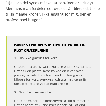
”Tja … en del synes måske, at benzinen er lidt dyr.
Men hvis man fordeler det over et år, bliver det ikke
til så mange kroner. Ikke engang for mig, der er
professionel bruger.”
BOSSES FEM BEDSTE TIPS TIL EN RIGTIG
FLOT GRÆSPLÆNE
1. Klip ikke græsset for kort!
Græsset må aldrig være kortere end 4-5 centimeter.
Græs er en plante, hvor halvdelen lever over
jorden, og halvdelen lever under. Hvis græsset
klippes for kort, svækkes rodsystemet, og så får
ukrudtet lettere ved at etablere sig.
2. Klip ofte, men mindre.
Dette er en naturlig konsekvens af tip nummer 1:
Det er bedre at klippe græsset ofte og lidt end