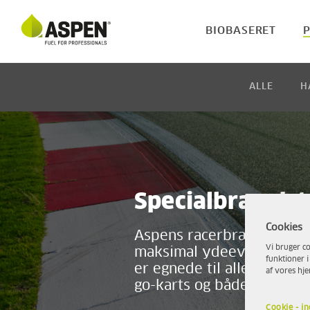
BIOBASERET
ALLE
H
Specialbrændsto
Cookies
Aspens racerbrændstof er
Vi bruger co
maksimal ydeevne har høj
funktioner i
er egnede til alle typer r
af vores hj
go-karts og både.
Cookie - in