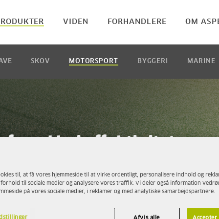
PRODUKTER
VIDEN
FORHANDLERE
OM ASP
AVE
SKOV
MOTORSPORT
BYGGERI
MARINE
f med høj effektivitet
 til både motorsport og standardmotorer, hv
okies til, at få vores hjemmeside til at virke ordentligt, personalisere indhold og rekl
este prioritet.
Vores specielle brændstoffer
 forhold til sociale medier og analysere vores traffik. Vi deler også information vedr
acerbiler som biler, motorcykler, snescootere,
emmeside på vores sociale medier, i reklamer og med analytiske samarbejdspartnere.
dstillinger
Afvis alle
Accepter 