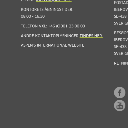
E-POST:
INFO.DK@ASPEN.SE
POSTAD
KONTORETS ÅBNINGSTIDER:
IBEROV
08.00 - 16.30
SE-438
SVERIG
TELEFON VXL:
+46 (0)301-23 00 00
BESØGS
ANDRE KONTAKTOPLYSNINGER
FINDES HER.
IBEROV
ASPEN'S INTERNATIONAL WEBSITE
SE-438
SVERIG
RETNI