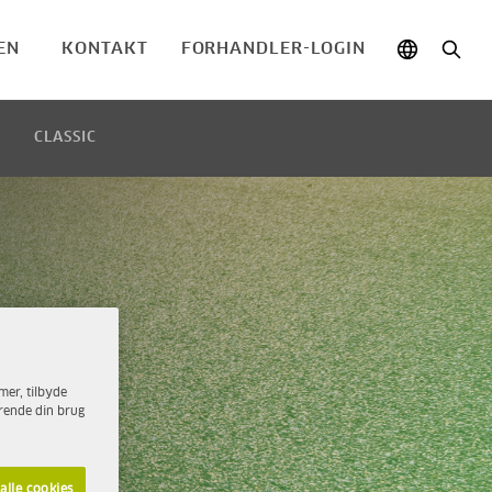
EN
KONTAKT
FORHANDLER-LOGIN
CLASSIC
or
amer, tilbyde
ørende din brug
alle cookies