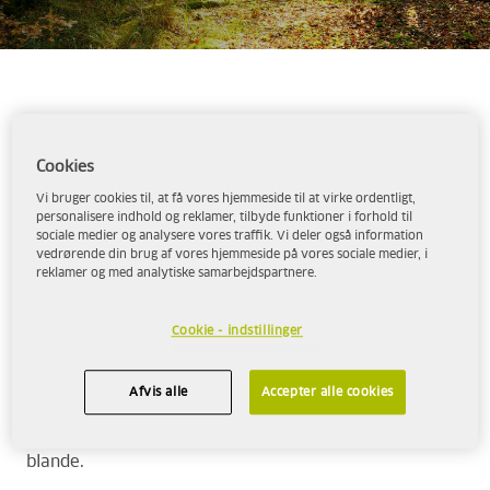
Da Erik Sparrman dimitterede fra skovbrugsskolen i
Cookies
1985 og begyndte at arbejde som en skovhugger,
stod der ofte blå røg som en sky bag saven. At stå i
Vi bruger cookies til, at få vores hjemmeside til at virke ordentligt,
personalisere indhold og reklamer, tilbyde funktioner i forhold til
dyb sne en hel vinterdag og være nødsaget til at
sociale medier og analysere vores traffik. Vi deler også information
indånde benzindampe var ingen behagelig oplevelse.
vedrørende din brug af vores hjemmeside på vores sociale medier, i
reklamer og med analytiske samarbejdspartnere.
- Især var det usundt. Jeg fik ofte hovedpine af
lugten, fortæller Erik. Da Aspens alkylatbenzin kom
Cookie - indstillinger
1988, gik jeg straks over til den. Det lugter slet ikke
og får både maskiner og save til at køre meget rent.
Afvis alle
Accepter alle cookies
Desuden ved jeg, at blandingen af olie og benzin
altid er den rette, og jeg behøver ikke selv stå og
blande.